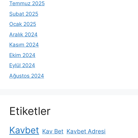
Temmuz 2025
Şubat 2025
Ocak 2025
Aralık 2024
Kasım 2024
Ekim 2024
Eylül 2024
Ağustos 2024
Etiketler
Kavbet
Kav Bet
Kavbet Adresi