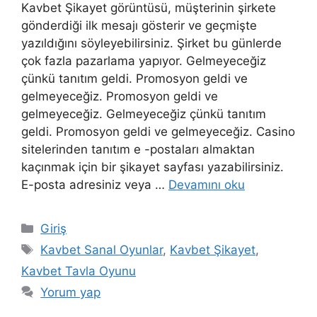
Kavbet Şikayet görüntüsü, müşterinin şirkete
gönderdiği ilk mesajı gösterir ve geçmişte
yazıldığını söyleyebilirsiniz. Şirket bu günlerde
çok fazla pazarlama yapıyor. Gelmeyeceğiz
çünkü tanıtım geldi. Promosyon geldi ve
gelmeyeceğiz. Promosyon geldi ve
gelmeyeceğiz. Gelmeyeceğiz çünkü tanıtım
geldi. Promosyon geldi ve gelmeyeceğiz. Casino
sitelerinden tanıtım e -postaları almaktan
kaçınmak için bir şikayet sayfası yazabilirsiniz.
E-posta adresiniz veya …
Devamını oku
Kategoriler
Giriş
Etiketler
Kavbet Sanal Oyunlar
,
Kavbet Şikayet
,
Kavbet Tavla Oyunu
Yorum yap