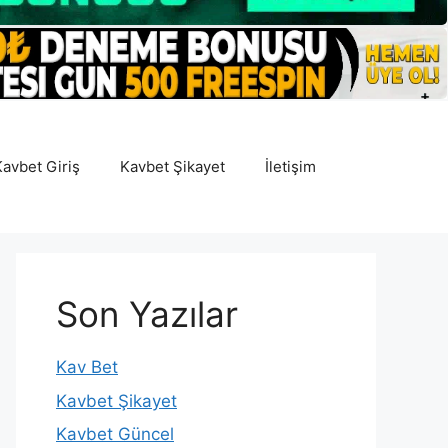
Kavbet Giriş
Kavbet Şikayet
İletişim
Son Yazılar
Kav Bet
Kavbet Şikayet
Kavbet Güncel