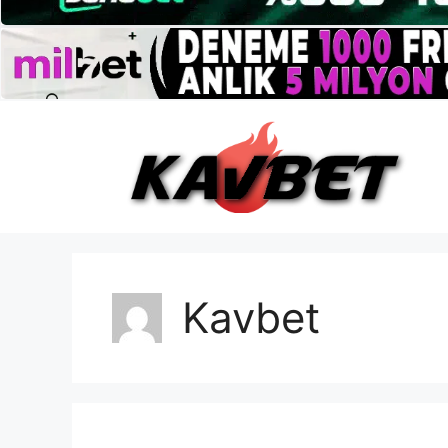
İçeriğe
atla
Kavbet