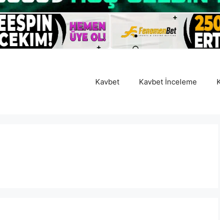
Kavbet
Kavbet İnceleme