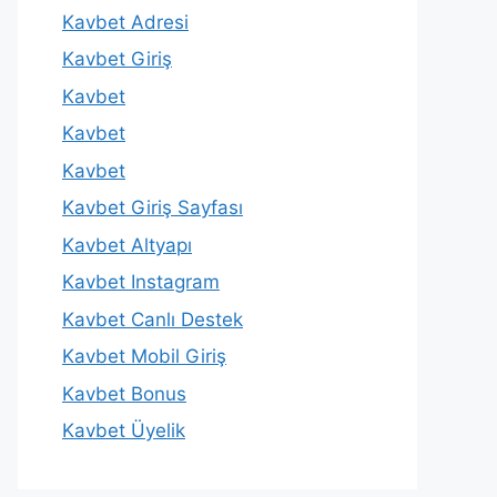
Kavbet Adresi
Kavbet Giriş
Kavbet
Kavbet
Kavbet
Kavbet Giriş Sayfası
Kavbet Altyapı
Kavbet Instagram
Kavbet Canlı Destek
Kavbet Mobil Giriş
Kavbet Bonus
Kavbet Üyelik