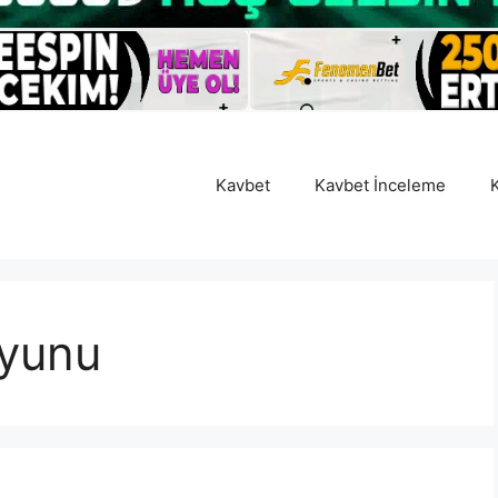
Kavbet
Kavbet İnceleme
Oyunu