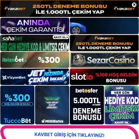
×
KAVBET GİRİŞ İÇİN TIKLAYINIZ!