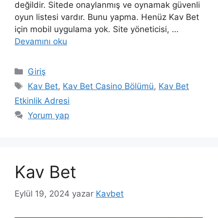
değildir. Sitede onaylanmış ve oynamak güvenli
oyun listesi vardır. Bunu yapma. Henüz Kav Bet
için mobil uygulama yok. Site yöneticisi, …
Devamını oku
Kategoriler
Giriş
Etiketler
Kav Bet
,
Kav Bet Casino Bölümü
,
Kav Bet
Etkinlik Adresi
Yorum yap
Kav Bet
Eylül 19, 2024
yazar
Kavbet