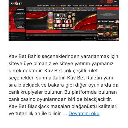
Kav Bet Bahis seçeneklerinden yararlanmak için
siteye üye olmanız ve siteye yatırım yapmanız
gerekmektedir. Kav Bet çok çeşitli rulet
seçenekleri sunmaktadır. Kav Bet Ruletin yanı
sıra blackjack ve bakara gibi diğer oyunlarda da
canlı krupiyeler bulunur. Bu platformda bulunan
canlı casino oyunlarından biri de blackjack’tir.
Kav Bet Blackjack masaları olağanüstü kaliteleri
ve tutarlılıkları ile bilinir. …
Devamını oku