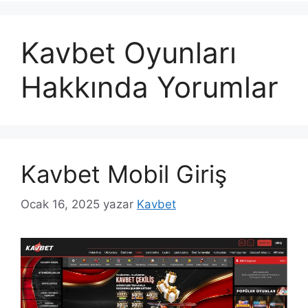
Kavbet Oyunları
Hakkında Yorumlar
Kavbet Mobil Giriş
Ocak 16, 2025
yazar
Kavbet