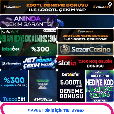
×
KAVBET GİRİŞ İÇİN TIKLAYINIZ!