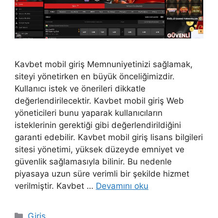
Kavbet mobil giriş Memnuniyetinizi sağlamak,
siteyi yönetirken en büyük önceliğimizdir.
Kullanıcı istek ve önerileri dikkatle
değerlendirilecektir. Kavbet mobil giriş Web
yöneticileri bunu yaparak kullanıcıların
isteklerinin gerektiği gibi değerlendirildiğini
garanti edebilir. Kavbet mobil giriş lisans bilgileri
sitesi yönetimi, yüksek düzeyde emniyet ve
güvenlik sağlamasıyla bilinir. Bu nedenle
piyasaya uzun süre verimli bir şekilde hizmet
verilmiştir. Kavbet …
Devamını oku
Kategoriler
Giriş