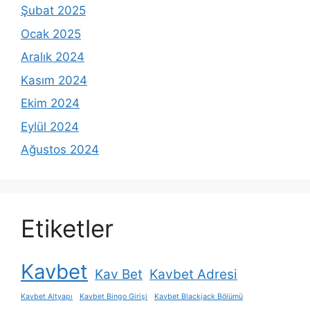
Şubat 2025
Ocak 2025
Aralık 2024
Kasım 2024
Ekim 2024
Eylül 2024
Ağustos 2024
Etiketler
Kavbet
Kav Bet
Kavbet Adresi
Kavbet Altyapı
Kavbet Bingo Girişi
Kavbet Blackjack Bölümü