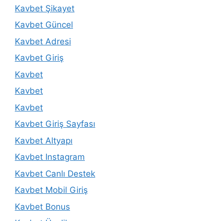
Kavbet Şikayet
Kavbet Güncel
Kavbet Adresi
Kavbet Giriş
Kavbet
Kavbet
Kavbet
Kavbet Giriş Sayfası
Kavbet Altyapı
Kavbet Instagram
Kavbet Canlı Destek
Kavbet Mobil Giriş
Kavbet Bonus