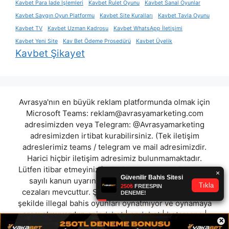
Kavbet Para İade İşlemleri
Kavbet Rulet Oyunu
Kavbet Sanal Oyunlar
Kavbet Saygın Oyun Platformu
Kavbet Site Kuralları
Kavbet Tavla Oyunu
Kavbet TV
Kavbet Uzman Kadrosu
Kavbet WhatsApp İletişimi
Kavbet Yeni Site
Kav Bet Ödeme Prosedürü
Kavbet Üyelik
Kavbet Şikayet
Avrasya'nın en büyük reklam platformunda olmak için
Microsoft Teams:
reklam@avrasyamarketing.com
adresimizden veya Telegram: @Avrasyamarketing
adresimizden irtibat kurabilirsiniz. (Tek iletişim
adreslerimiz teams / telegram ve mail adresimizdir.
Harici hiçbir iletişim adresimiz bulunmamaktadır.
Lütfen itibar etmeyiniz.) Türkiye yasalarına göre 7258
sayılı kanun uyarınca yasa dışı bahis oynamanın
cezaları mevcuttur. Şu an bulunduğunuz site hiç bir
şekilde illegal bahis oyunları oynatmıyor ve oynamaya
aracı olmuyordur.
anindabet
|
ondobet
|
betsmona
|
×
betvizit
|
betyoluu
|
loyalbahis
|
modelbahis
|
yazitura