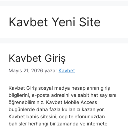
Kavbet Yeni Site
Kavbet Giriş
Mayıs 21, 2026
yazar
Kavbet
Kavbet Giriş sosyal medya hesaplarının giriş
bilgilerini, e-posta adresini ve sabit hat sayısını
öğrenebilirsiniz. Kavbet Mobile Access
bugünlerde daha fazla kullanıcı kazanıyor.
Kavbet bahis sitesini, cep telefonunuzdan
bahisler herhangi bir zamanda ve internete