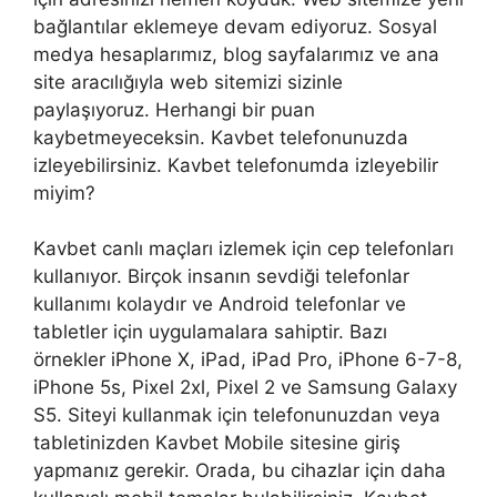
bağlantılar eklemeye devam ediyoruz. Sosyal
medya hesaplarımız, blog sayfalarımız ve ana
site aracılığıyla web sitemizi sizinle
paylaşıyoruz. Herhangi bir puan
kaybetmeyeceksin. Kavbet telefonunuzda
izleyebilirsiniz. Kavbet telefonumda izleyebilir
miyim?
Kavbet canlı maçları izlemek için cep telefonları
kullanıyor. Birçok insanın sevdiği telefonlar
kullanımı kolaydır ve Android telefonlar ve
tabletler için uygulamalara sahiptir. Bazı
örnekler iPhone X, iPad, iPad Pro, iPhone 6-7-8,
iPhone 5s, Pixel 2xl, Pixel 2 ve Samsung Galaxy
S5. Siteyi kullanmak için telefonunuzdan veya
tabletinizden Kavbet Mobile sitesine giriş
yapmanız gerekir. Orada, bu cihazlar için daha