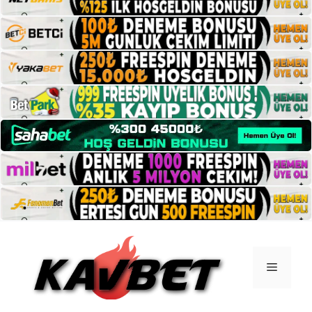
İçeriğe
atla
Menü