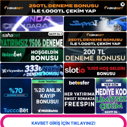
×
KAVBET GİRİŞ İÇİN TIKLAYINIZ!