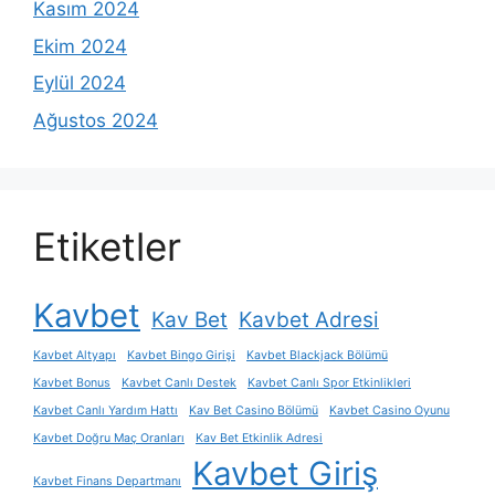
Kasım 2024
Ekim 2024
Eylül 2024
Ağustos 2024
Etiketler
Kavbet
Kav Bet
Kavbet Adresi
Kavbet Altyapı
Kavbet Bingo Girişi
Kavbet Blackjack Bölümü
Kavbet Bonus
Kavbet Canlı Destek
Kavbet Canlı Spor Etkinlikleri
Kavbet Canlı Yardım Hattı
Kav Bet Casino Bölümü
Kavbet Casino Oyunu
Kavbet Doğru Maç Oranları
Kav Bet Etkinlik Adresi
Kavbet Giriş
Kavbet Finans Departmanı