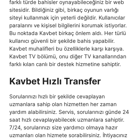
farklı türde bahisler oynayabileceğiniz bir web
sitesidir. Bildiğiniz gibi, birkaç oyunun varlığı
siteyi kullanmak için yeterli değildir. Kullanıcılar
paralarını ve kişisel bilgilerini korumak istiyorlar.
Bu noktada Kavbet birkaç önlem aldı. Her türlü
kullanıcı güvenli bir şekilde bahis yapabilir.
Kavbet muhalifleri bu özelliklerle karşı karşıya.
Kavbet TV bölümü, onu diğer TV kanallarından
farklı kılan canlı bir destek hizmetine sahiptir.
Kavbet Hızlı Transfer
Sorularınızı hızlı bir şekilde cevaplayan
uzmanlara sahip olan hizmetten her zaman
yardım alabilirsiniz. Servis, sorularınızı günde 24
saat hızlı cevaplayabilecek uzmanlara sahiptir.
7/24, sorularınızı size yardımcı olmaya hazır
uzmanları olan hizmete sorabilirsiniz. İhtiyacınız