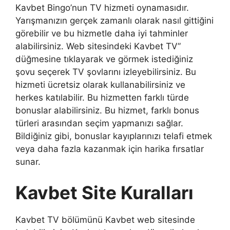
Kavbet Bingo’nun TV hizmeti oynamasıdır.
Yarışmanızın gerçek zamanlı olarak nasıl gittiğini
görebilir ve bu hizmetle daha iyi tahminler
alabilirsiniz. Web sitesindeki Kavbet TV”
düğmesine tıklayarak ve görmek istediğiniz
şovu seçerek TV şovlarını izleyebilirsiniz. Bu
hizmeti ücretsiz olarak kullanabilirsiniz ve
herkes katılabilir. Bu hizmetten farklı türde
bonuslar alabilirsiniz. Bu hizmet, farklı bonus
türleri arasından seçim yapmanızı sağlar.
Bildiğiniz gibi, bonuslar kayıplarınızı telafi etmek
veya daha fazla kazanmak için harika fırsatlar
sunar.
Kavbet Site Kuralları
Kavbet TV bölümünü Kavbet web sitesinde