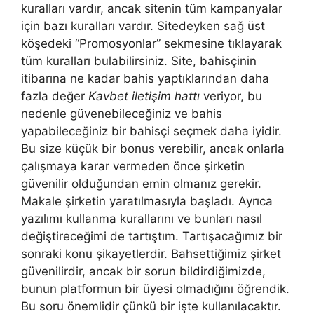
kuralları vardır, ancak sitenin tüm kampanyalar
için bazı kuralları vardır. Sitedeyken sağ üst
köşedeki “Promosyonlar” sekmesine tıklayarak
tüm kuralları bulabilirsiniz. Site, bahisçinin
itibarına ne kadar bahis yaptıklarından daha
fazla değer
Kavbet iletişim hattı
veriyor, bu
nedenle güvenebileceğiniz ve bahis
yapabileceğiniz bir bahisçi seçmek daha iyidir.
Bu size küçük bir bonus verebilir, ancak onlarla
çalışmaya karar vermeden önce şirketin
güvenilir olduğundan emin olmanız gerekir.
Makale şirketin yaratılmasıyla başladı. Ayrıca
yazılımı kullanma kurallarını ve bunları nasıl
değiştireceğimi de tartıştım. Tartışacağımız bir
sonraki konu şikayetlerdir. Bahsettiğimiz şirket
güvenilirdir, ancak bir sorun bildirdiğimizde,
bunun platformun bir üyesi olmadığını öğrendik.
Bu soru önemlidir çünkü bir işte kullanılacaktır.