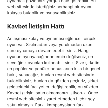
oynamak gözlerinizi yorgun hale getirebilir. Bu
web sitesinde istediğiniz herhangi bir oyunu
kolayca bulabilir ve oynayabilirsiniz.
Kavbet İletişim Hattı
Anlaşması kolay ve oynaması eğlenceli birçok
oyun var. Sıkılmadan veya yorulmadan uzun
süre oynamaya devam edebilirsiniz. Hangi
oyunun oynayacağından emin değilseniz, en
sevdiğiniz oyunları kullanabilirsiniz. Size şirketin
en popüler ve popüler bonuslarına kısa bir genel
bakış sunacağız, bunları resmi web sitesinde
bulabilirsiniz, bunları da gözden geçiririz, şirket
gelecekteki faaliyetleri değiştirebilir, bu yüzden
Kavbet girişini satın almamanızı istiyoruz. Önce
resmi web sitesini ziyaret etmeden hiçbir şey
satın almayın. Farklı kampanyaların farklı