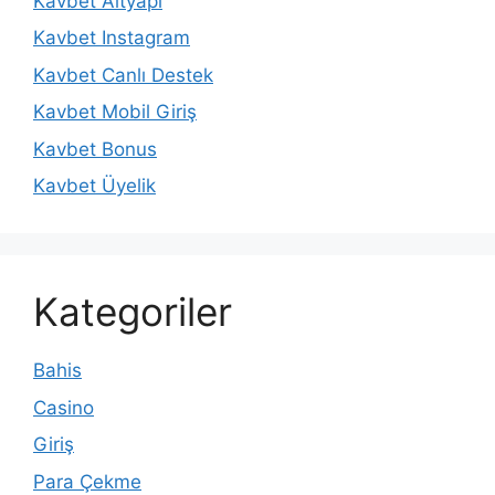
Kavbet Altyapı
Kavbet Instagram
Kavbet Canlı Destek
Kavbet Mobil Giriş
Kavbet Bonus
Kavbet Üyelik
Kategoriler
Bahis
Casino
Giriş
Para Çekme