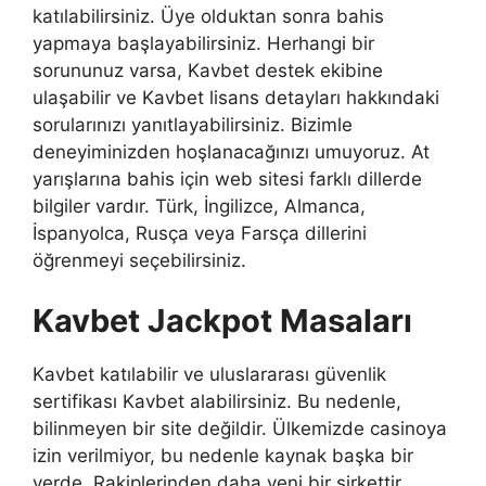
katılabilirsiniz. Üye olduktan sonra bahis
yapmaya başlayabilirsiniz. Herhangi bir
sorununuz varsa, Kavbet destek ekibine
ulaşabilir ve Kavbet lisans detayları hakkındaki
sorularınızı yanıtlayabilirsiniz. Bizimle
deneyiminizden hoşlanacağınızı umuyoruz. At
yarışlarına bahis için web sitesi farklı dillerde
bilgiler vardır. Türk, İngilizce, Almanca,
İspanyolca, Rusça veya Farsça dillerini
öğrenmeyi seçebilirsiniz.
Kavbet Jackpot Masaları
Kavbet katılabilir ve uluslararası güvenlik
sertifikası Kavbet alabilirsiniz. Bu nedenle,
bilinmeyen bir site değildir. Ülkemizde casinoya
izin verilmiyor, bu nedenle kaynak başka bir
yerde. Rakiplerinden daha yeni bir şirkettir,