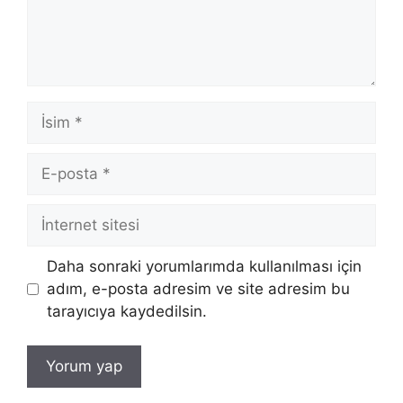
İsim
E-
posta
İnternet
sitesi
Daha sonraki yorumlarımda kullanılması için
adım, e-posta adresim ve site adresim bu
tarayıcıya kaydedilsin.