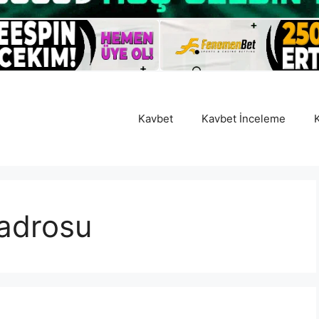
Kavbet
Kavbet İnceleme
adrosu