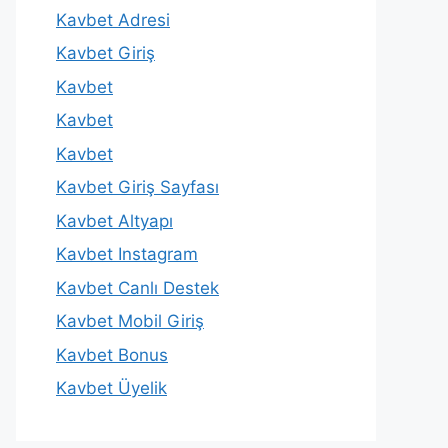
Kavbet Adresi
Kavbet Giriş
Kavbet
Kavbet
Kavbet
Kavbet Giriş Sayfası
Kavbet Altyapı
Kavbet Instagram
Kavbet Canlı Destek
Kavbet Mobil Giriş
Kavbet Bonus
Kavbet Üyelik