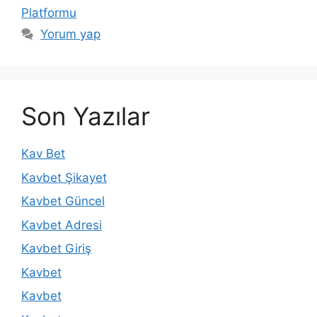
Platformu
Yorum yap
Son Yazılar
Kav Bet
Kavbet Şikayet
Kavbet Güncel
Kavbet Adresi
Kavbet Giriş
Kavbet
Kavbet