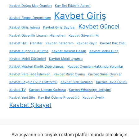
Kavbet Doğru Maç Oranları
Kav Bet Etkinlik Adresi
Kavbet Giriş
Kavbet Finans Departmanı
Kavbet Güncel
Kavbet Giriş Adresi
Kavbet Giriş Sayfası
Kavbet Güvenilir Lisanslı Hizmetleri
Kavbet Güvenilir Mi
Kavbet Hızlı Transfer
Kavbet Instagram
Kavbet Kayıt
Kavbet Kaç Oldu
Kavbet Kupon Oluşturma
Kavbet Mevcut Hesap
Kavbet Mobil Giriş
Kavbet Mobil Sürümleri
Kavbet Mobil Uyumlu
Kavbet Müşteri Kimlik Doğrulaması
Kavbet Oyunları Hakkında Yorumlar
Kavbet Para İade İşlemleri
Kavbet Rulet Oyunu
Kavbet Sanal Oyunlar
Kavbet Saygın Oyun Platformu
Kavbet Site Kuralları
Kavbet Tavla Oyunu
Kavbet TV
Kavbet Uzman Kadrosu
Kavbet WhatsApp İletişimi
Kavbet Yeni Site
Kav Bet Ödeme Prosedürü
Kavbet Üyelik
Kavbet Şikayet
Avrasya'nın en büyük reklam platformunda olmak için