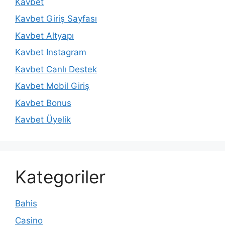
Kavbet
Kavbet Giriş Sayfası
Kavbet Altyapı
Kavbet Instagram
Kavbet Canlı Destek
Kavbet Mobil Giriş
Kavbet Bonus
Kavbet Üyelik
Kategoriler
Bahis
Casino