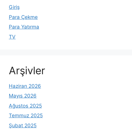
Giriş
Para Çekme
Para Yatırma
TV
Arşivler
Haziran 2026
Mayıs 2026
Ağustos 2025
Temmuz 2025
Şubat 2025