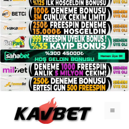
İçeriğe
atla
Menü