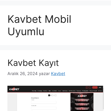
Kavbet Mobil
Uyumlu
Kavbet Kayıt
Aralık 26, 2024
yazar
Kavbet