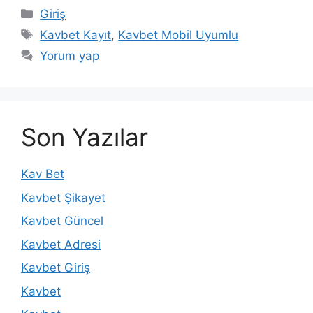
Kategoriler
Giriş
Etiketler
Kavbet Kayıt
,
Kavbet Mobil Uyumlu
Yorum yap
Son Yazılar
Kav Bet
Kavbet Şikayet
Kavbet Güncel
Kavbet Adresi
Kavbet Giriş
Kavbet