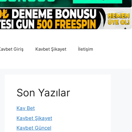
Kavbet Giriş
Kavbet Şikayet
İletişim
Son Yazılar
Kav Bet
Kavbet Şikayet
Kavbet Güncel