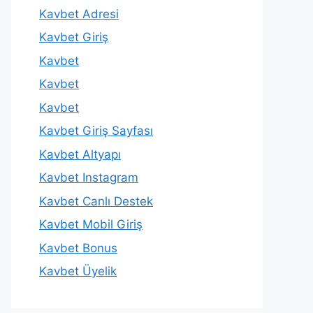
Kavbet Adresi
Kavbet Giriş
Kavbet
Kavbet
Kavbet
Kavbet Giriş Sayfası
Kavbet Altyapı
Kavbet Instagram
Kavbet Canlı Destek
Kavbet Mobil Giriş
Kavbet Bonus
Kavbet Üyelik