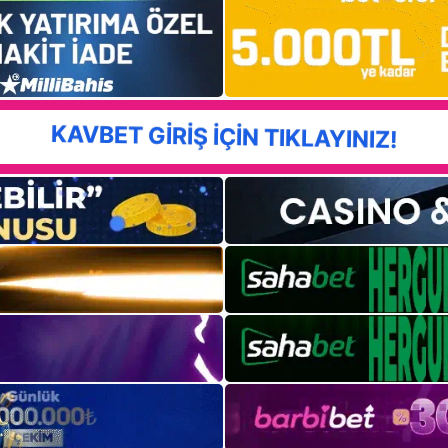
KAVBET GİRİŞ İÇİN TIKLAYINIZ!