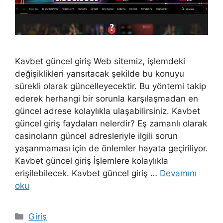
Kavbet güncel giriş Web sitemiz, işlemdeki
değişiklikleri yansıtacak şekilde bu konuyu
sürekli olarak güncelleyecektir. Bu yöntemi takip
ederek herhangi bir sorunla karşılaşmadan en
güncel adrese kolaylıkla ulaşabilirsiniz. Kavbet
güncel giriş faydaları nelerdir? Eş zamanlı olarak
casinoların güncel adresleriyle ilgili sorun
yaşanmaması için de önlemler hayata geçiriliyor.
Kavbet güncel giriş İşlemlere kolaylıkla
erişilebilecek. Kavbet güncel giriş …
Devamını
oku
Kategoriler
Giriş