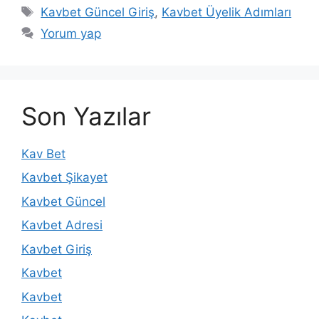
Etiketler
Kavbet Güncel Giriş
,
Kavbet Üyelik Adımları
Yorum yap
Son Yazılar
Kav Bet
Kavbet Şikayet
Kavbet Güncel
Kavbet Adresi
Kavbet Giriş
Kavbet
Kavbet