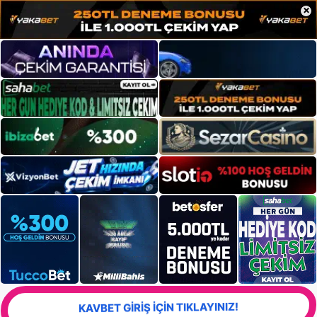
×
KAVBET GİRİŞ İÇİN TIKLAYINIZ!