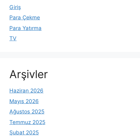
Giriş
Para Çekme
Para Yatırma
TV
Arşivler
Haziran 2026
Mayıs 2026
Ağustos 2025
Temmuz 2025
Şubat 2025