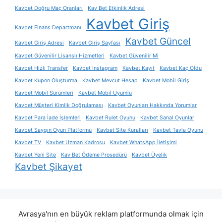
Kavbet Doğru Maç Oranları
Kav Bet Etkinlik Adresi
Kavbet Giriş
Kavbet Finans Departmanı
Kavbet Güncel
Kavbet Giriş Adresi
Kavbet Giriş Sayfası
Kavbet Güvenilir Lisanslı Hizmetleri
Kavbet Güvenilir Mi
Kavbet Hızlı Transfer
Kavbet Instagram
Kavbet Kayıt
Kavbet Kaç Oldu
Kavbet Kupon Oluşturma
Kavbet Mevcut Hesap
Kavbet Mobil Giriş
Kavbet Mobil Sürümleri
Kavbet Mobil Uyumlu
Kavbet Müşteri Kimlik Doğrulaması
Kavbet Oyunları Hakkında Yorumlar
Kavbet Para İade İşlemleri
Kavbet Rulet Oyunu
Kavbet Sanal Oyunlar
Kavbet Saygın Oyun Platformu
Kavbet Site Kuralları
Kavbet Tavla Oyunu
Kavbet TV
Kavbet Uzman Kadrosu
Kavbet WhatsApp İletişimi
Kavbet Yeni Site
Kav Bet Ödeme Prosedürü
Kavbet Üyelik
Kavbet Şikayet
Avrasya'nın en büyük reklam platformunda olmak için